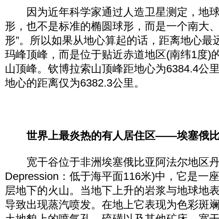
因为近年科学家通过人造卫星测定，地球
形，也不是标准的椭圆球形，而是一个南大、
形”。所以如果从地心算起的话，距离地心最
玛峰顶峰，而是位于贴近赤道地区(南纬1度)
山顶峰。钦博拉索山顶峰距地心为6384.4公
地心的距离仅为6382.3公里。
世界上最炎热的有人居住区——埃塞俄
宽干谷位于非洲埃塞俄比亚阿法尔地区丹纳基尔
Depression：低于海平面116米)中，它是
层地下的火山。当地下上升的岩浆与地球地
导致出现蒸汽喷发。在地上它表现为色彩斑
土地貌上的喷气孔，硫磺以及其他矿床。宽