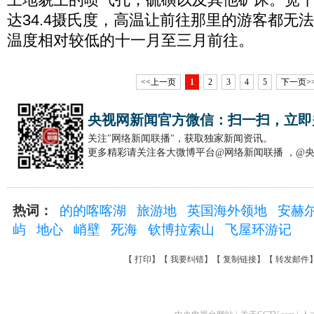
达34.4摄氏度，高温让前往那里的游客都无
温度相对较低的十一月至三月前往。
<<上一页
1
2
3
4
5
下一页>
央视网新闻官方微信：扫一扫，立即
关注"网络新闻联播"，获取独家新闻资讯。
更多精彩请关注各大微博平台@网络新闻联播 ，@
热词：
的的喀喀湖
旅游地
英国海外领地
安赫
屿
地心
峭壁
死海
钦博拉索山
飞屋环游记
【
打印
】【
我要纠错
】【
复制链接
】【
转发邮件