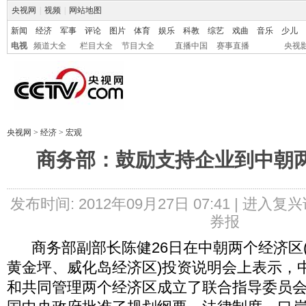
央视网
|
视频
|
网站地图
新闻
经济
军事
评论
图片
体育
娱乐
科教
综艺
戏曲
音乐
少儿
电视
频道大全
栏目大全
节目大全
直播中国
赛事直播
央视
央视网
>
经济
>
宏观
商务部：鼓励支持企业到中朝
发布时间: 2012年09月27日 07:41 |
进入复兴
券报
商务部副部长陈健26日在中朝两个经济区
黄金坪、威化岛经济区)投资说明会上表示，
和共同管理两个经济区成立了联合指导委员