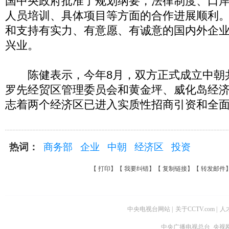
国中央政府批准了规划纲要，法律制度、口
人员培训、具体项目等方面的合作进展顺利
和支持有实力、有意愿、有诚意的国内外企
兴业。
陈健表示，今年8月，双方正式成立中朝
罗先经贸区管理委员会和黄金坪、威化岛经
志着两个经济区已进入实质性招商引资和全
热词：
商务部
企业
中朝
经济区
投资
【
打印
】【
我要纠错
】【
复制链接
】【
转发邮件
中央电视台网站
|
关于CCTV.com
|
人
中央广播电视总台 央视