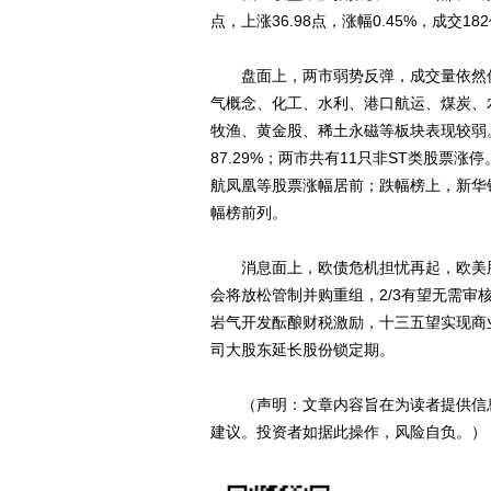
点，上涨36.98点，涨幅0.45%，成交18
盘面上，两市弱势反弹，成交量依然
气概念、化工、水利、港口航运、煤炭、
牧渔、黄金股、稀土永磁等板块表现较弱
87.29%；两市共有11只非ST类股
航凤凰等股票涨幅居前；跌幅榜上，新华
幅榜前列。
消息面上，欧债危机担忧再起，欧美
会将放松管制并购重组，2/3有望无需审
岩气开发酝酿财税激励，十三五望实现商
司大股东延长股份锁定期。
（声明：文章内容旨在为读者提供信
建议。投资者如据此操作，风险自负。）