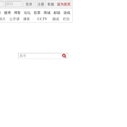
登录
注册
客服
设为首页
康
微博
博客
论坛
彩票
商城
邮箱
游戏
画片
公开课
播客
|
CCTV
频道
栏目