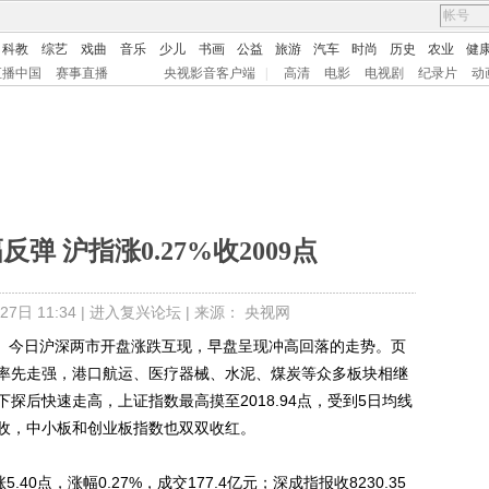
科教
综艺
戏曲
音乐
少儿
书画
公益
旅游
汽车
时尚
历史
农业
健
直播中国
赛事直播
央视影音客户端
|
高清
电影
电视剧
纪录片
动
弹 沪指涨0.27%收2009点
7日 11:34 |
进入复兴论坛
| 来源： 央视网
） 今日沪深两市开盘涨跌互现，早盘呈现冲高回落的走势。页
率先走强，港口航运、医疗器械、水泥、煤炭等众多板块相继
探后快速走高，上证指数最高摸至2018.94点，受到5日均线
收，中小板和创业板指数也双双收红。
.40点，涨幅0.27%，成交177.4亿元；深成指报收8230.35