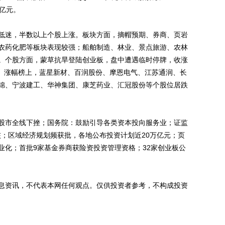
2亿元。
低迷，半数以上个股上涨。板块方面，摘帽预期、券商、页岩
农药化肥等板块表现较强；船舶制造、林业、景点旅游、农林
。个股方面，蒙草抗旱登陆创业板，盘中遭遇临时停牌，收涨
票涨停。涨幅榜上，蓝星新材、百润股份、摩恩电气、江苏通润、长
锦、宁波建工、华神集团、康芝药业、汇冠股份等个股位居跌
股市全线下挫；国务院：鼓励引导各类资本投向服务业；证监
核；区域经济规划频获批，各地公布投资计划近20万亿元；页
业化；首批9家基金券商获险资投资管理资格；32家创业板公
息资讯，不代表本网任何观点。仅供投资者参考，不构成投资