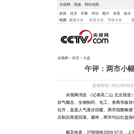
央视网
|
视频
|
网站地图
新闻
经济
军事
评论
图片
体育
娱乐
电视
频道大全
栏目大全
节目大全
央视网
>
经济
>
大盘
午评：两市小幅反
发布时间: 2012年09月2
央视网消息 （记者高二山 北京报道
岩气概念、生物制药、化工、券商等板块
拉升，盘面人气逐步回暖。两市指数略微下
压制后再度回落。最终，两市均以红盘报
截至收盘，沪指报收2009.57点，上涨5