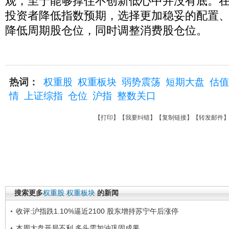
观，至于能够撑住不创新低心中并没有底。
投资者降低指数预期，选择更加稳妥的配置
降低周期股仓位，同时调整消费股仓位。
热词：
权重股
权重板块
弱势震荡
短期大盘
估值
情
上证综指
仓位
沪指
整数关口
【
打印
】【
我要纠错
】【
复制链接
】【
转发邮件
搜索更多
权重股
权重板块
的新闻
收评:沪指跌1.10%逼近2100 股东增持苏宁午后涨停
本周大盘开局不利 多头需加油巩固成果