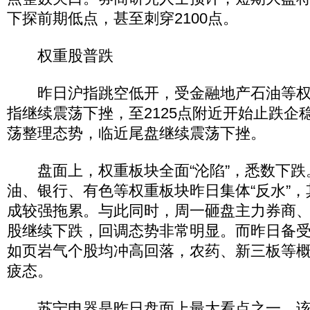
下探前期低点，甚至刺穿2100点。
权重股普跌
昨日沪指跳空低开，受金融地产石油等权
指继续震荡下挫，至2125点附近开始止跌企
荡整理态势，临近尾盘继续震荡下挫。
盘面上，权重板块全面“沦陷”，悉数下跌
油、银行、有色等权重板块昨日集体“反水”
成较强拖累。与此同时，周一砸盘主力券商
股继续下跌，回调态势非常明显。而昨日备
如页岩气个股均冲高回落，农药、新三板等
疲态。
苏宁电器是昨日盘面上最大看点之一。该