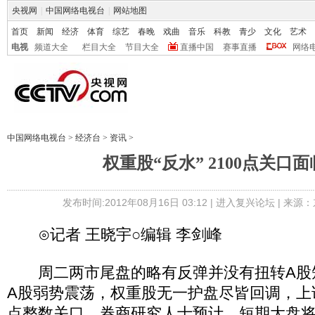
央视网
|
中国网络电视台
|
网站地图
首页
新闻
经济
体育
综艺
春晚
戏曲
音乐
科教
青少
文化
艺术
电视
频道大全
栏目大全
节目大全
直播中国
赛事直播
网络
中国网络电视台
>
经济台
>
资讯
>
权重股“反水” 2100点关口
发布时间:2012年08月16日 03:12 |
进入复兴论坛
| 来源：
⊙记者 王晓宇○编辑 李剑峰
周二两市尾盘的略有反弹并没有扭转A股
A股弱势震荡，权重股无一护盘尽皆回调，上证
点整数关口。券商研究人士预计，短期大盘