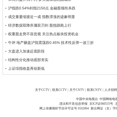
沪指跌0.54%剑指2150点 金融股领衔杀跌
成交量萎缩接近一成 指数滞涨的迹象明显
经济数据双降所属双刃剑 股指踉跄上行
权重股走势不容忽视 关注热点板块投资机会
午评:地产砸盘沪指震荡跌0.45% 技术性反弹一波三折
大盘进入加速赶底阶段
结构性分化推动底部夯实
上证综指收盘再创新低
关于CCTV
|
联系CCTV
|
关于CNTV
|
联系CNTV
|
人才招聘
中国中央电视台 中国网络电
违法和不良信息举报
京ICP证060535号
网上传播视听节目许可证号 0102004
新出网证（京）字0