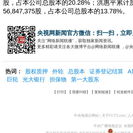
股，占本公司总股本的20.28%；洪惠平累计
56,847,375股，占本公司总股本的13.78%。
央视网新闻官方微信：扫一扫，立即
关注"网络新闻联播"，获取独家新闻资讯。
更多精彩请关注各大微博平台@网络新闻联播 ，@
热词：
股权质押
外轮
总股本
证券登记结算
巨轮
光大银行
担保物
第一大股东
【
打印
】【
我要纠错
】【
复制链接
】【
转发邮件
中央电视台网站
|
关于CCTV.com
|
人
中央广播电视总台 央视