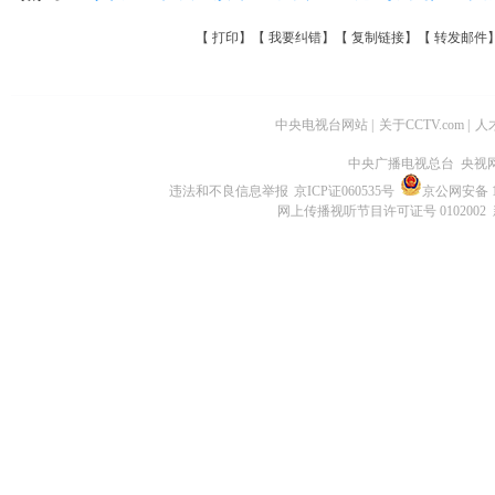
【
打印
】【
我要纠错
】【
复制链接
】【
转发邮件
中央电视台网站
|
关于CCTV.com
|
人
中央广播电视总台 央视
违法和不良信息举报
京ICP证060535号
京公网安备 11
网上传播视听节目许可证号 0102002