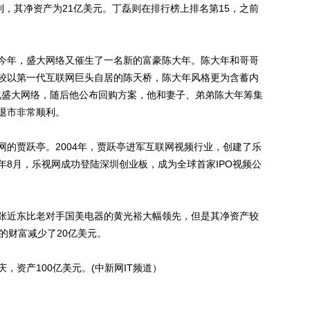
列，其净资产为21亿美元。丁磊则在排行榜上排名第15，之前
年，盛大网络又催生了一名新的富豪陈大年。陈大年和哥哥
较以第一代互联网巨头自居的陈天桥，陈大年风格更为含蓄内
有化盛大网络，随后他公布回购方案，他和妻子、弟弟陈大年筹集
退市非常顺利。
贾跃亭。2004年，贾跃亭进军互联网视频行业，创建了乐
0年8月，乐视网成功登陆深圳创业板，成为全球首家IPO视频公
近东比老对手国美电器的黄光裕大幅领先，但是其净资产较
的财富减少了20亿美元。
资产100亿美元。(中新网IT频道）