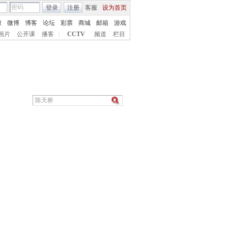
登录
注册
客服
设为首页
康
微博
博客
论坛
彩票
商城
邮箱
游戏
画片
公开课
播客
|
CCTV
频道
栏目