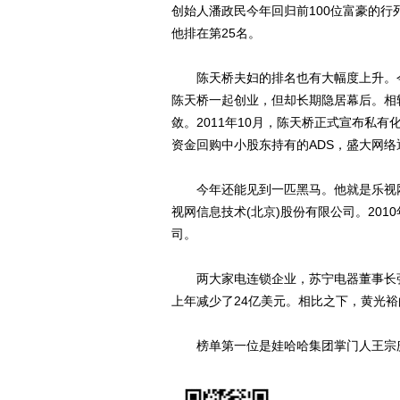
创始人潘政民今年回归前100位富豪的行
他排在第25名。
陈天桥夫妇的排名也有大幅度上升。今
陈天桥一起创业，但却长期隐居幕后。相
敛。2011年10月，陈天桥正式宣布私
资金回购中小股东持有的ADS，盛大网络
今年还能见到一匹黑马。他就是乐视网的
视网信息技术(北京)股份有限公司。201
司。
两大家电连锁企业，苏宁电器董事长张
上年减少了24亿美元。相比之下，黄光裕
榜单第一位是娃哈哈集团掌门人王宗庆，