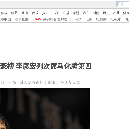
科教
综艺
戏曲
音乐
少儿
书画
公益
旅游
汽车
时尚
历史
农业
健
直播中国
赛事直播
央视影音客户端
|
高清
电影
电视剧
纪录片
动
豪榜 李彦宏列次席马化腾第四
 17:26 |
进入复兴论坛
| 来源： 中国新闻网