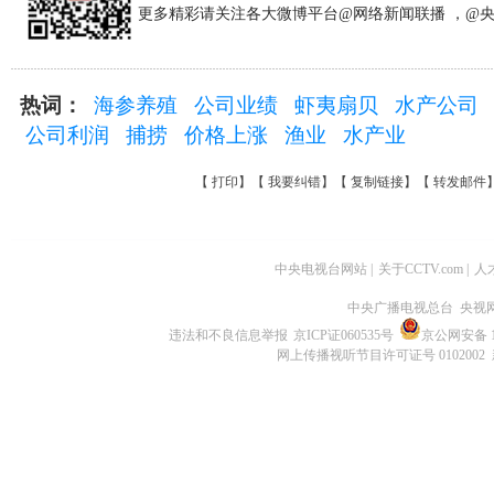
更多精彩请关注各大微博平台@网络新闻联播 ，@
热词：
海参养殖
公司业绩
虾夷扇贝
水产公司
公司利润
捕捞
价格上涨
渔业
水产业
【
打印
】【
我要纠错
】【
复制链接
】【
转发邮件
中央电视台网站
|
关于CCTV.com
|
人
中央广播电视总台 央视
违法和不良信息举报
京ICP证060535号
京公网安备 11
网上传播视听节目许可证号 0102002