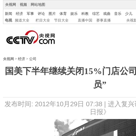
央视网
|
视频
|
网站地图
新闻
经济
军事
评论
图片
体育
娱乐
科教
综艺
戏曲
音乐
少儿
电视
频道大全
栏目大全
节目大全
直播中国
赛事直播
央视
央视网
>
经济
>
公司
国美下半年继续关闭15%门店公
员”
发布时间: 2012年10月29日 07:38 |
进入复兴
日报》