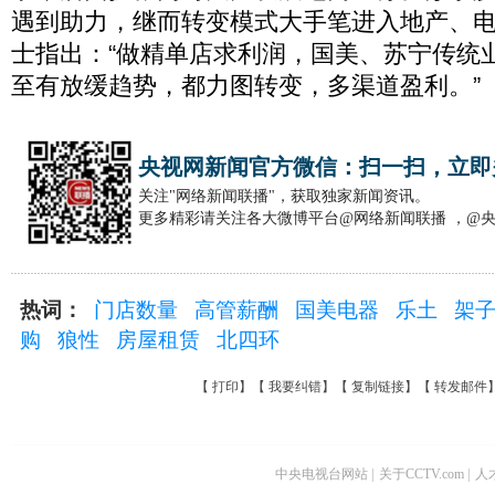
遇到助力，继而转变模式大手笔进入地产、电
士指出：“做精单店求利润，国美、苏宁传统
至有放缓趋势，都力图转变，多渠道盈利。”
央视网新闻官方微信：扫一扫，立即
关注"网络新闻联播"，获取独家新闻资讯。
更多精彩请关注各大微博平台@网络新闻联播 ，@
热词：
门店数量
高管薪酬
国美电器
乐土
架
购
狼性
房屋租赁
北四环
【
打印
】【
我要纠错
】【
复制链接
】【
转发邮件
中央电视台网站
|
关于CCTV.com
|
人