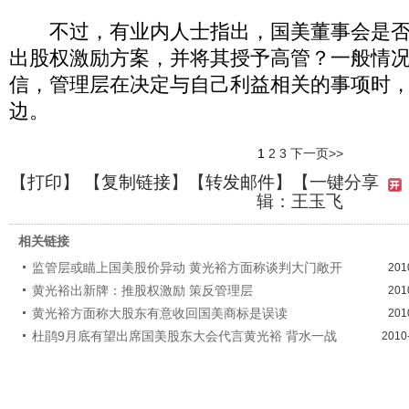
不过，有业内人士指出，国美董事会是否
出股权激励方案，并将其授予高管？一般情
信，管理层在决定与自己利益相关的事项时
边。
1
2
3
下一页>>
【
打印
】 【
复制链接
】【
转发邮件
】
【一键分享
辑：王玉飞
相关链接
监管层或瞄上国美股价异动 黄光裕方面称谈判大门敞开
201
黄光裕出新牌：推股权激励 策反管理层
201
黄光裕方面称大股东有意收回国美商标是误读
201
杜鹃9月底有望出席国美股东大会代言黄光裕 背水一战
2010