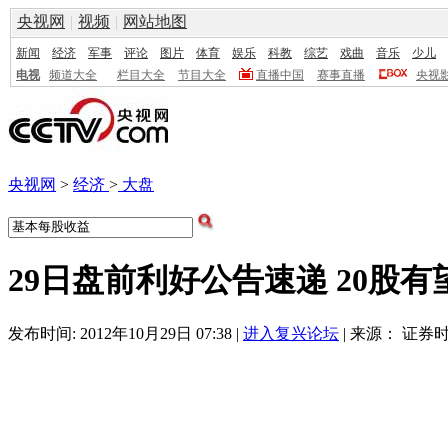
央视网
|
视频
|
网站地图
新闻
经济
军事
评论
图片
体育
娱乐
科教
综艺
戏曲
音乐
少儿
电视
频道大全
栏目大全
节目大全
直播中国
赛事直播
央视
央视网
>
经济
>
大盘
29日盘前利好公告速递 20股有
发布时间: 2012年10月29日 07:38 |
进入复兴论坛
| 来源： 证券