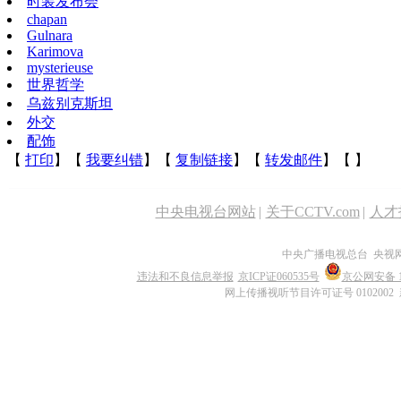
时装发布会
chapan
Gulnara
Karimova
mysterieuse
世界哲学
乌兹别克斯坦
外交
配饰
【
打印
】【
我要纠错
】【
复制链接
】【
转发邮件
】【
】
中央电视台网站
|
关于CCTV.com
|
人才
中央广播电视总台 央视
违法和不良信息举报
京ICP证060535号
京公网安备 11
网上传播视听节目许可证号 0102002