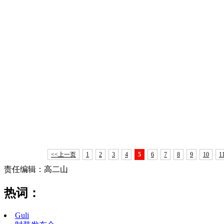
G
<<上一页
1
2
3
4
5
6
7
8
9
10
1
责任编辑：高二山
热词：
Guli