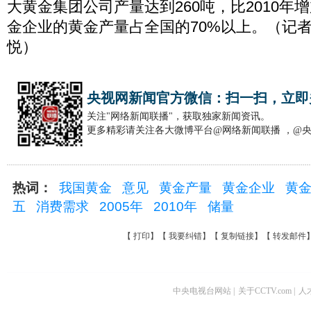
大黄金集团公司产量达到260吨，比2010年增
金企业的黄金产量占全国的70%以上。（记者
悦）
央视网新闻官方微信：扫一扫，立即
关注"网络新闻联播"，获取独家新闻资讯。
更多精彩请关注各大微博平台@网络新闻联播 ，@
热词：
我国黄金
意见
黄金产量
黄金企业
黄
五
消费需求
2005年
2010年
储量
【
打印
】【
我要纠错
】【
复制链接
】【
转发邮件
中央电视台网站
|
关于CCTV.com
|
人