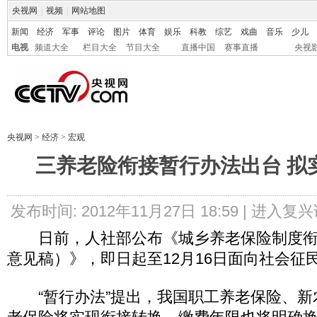
央视网
|
视频
|
网站地图
新闻
经济
军事
评论
图片
体育
娱乐
科教
综艺
戏曲
音乐
少儿
电视
频道大全
栏目大全
节目大全
直播中国
赛事直播
央视
央视网
>
经济
>
宏观
三养老险衔接暂行办法出台 拟
发布时间: 2012年11月27日 18:59 |
进入复兴
日前，人社部公布《城乡养老保险制度衔
意见稿）》，即日起至12月16日面向社会征
“暂行办法”提出，我国职工养老保险、新