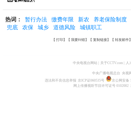
热词：
暂行办法
缴费年限
新农
养老保险制度
兜底
农保
城乡
道德风险
城镇职工
【
打印
】【
我要纠错
】【
复制链接
】【
转发邮件
中央电视台网站
|
关于CCTV.com
|
人
中央广播电视总台 央视
违法和不良信息举报
京ICP证060535号
京公网安备 11
网上传播视听节目许可证号 0102002