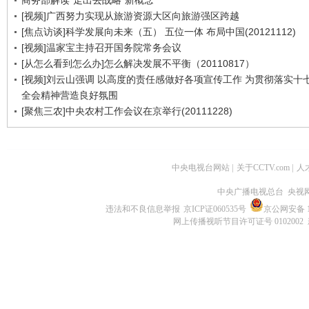
商务部解读“走出去战略”新概念
[视频]广西努力实现从旅游资源大区向旅游强区跨越
[焦点访谈]科学发展向未来（五） 五位一体 布局中国(20121112)
[视频]温家宝主持召开国务院常务会议
[从怎么看到怎么办]怎么解决发展不平衡（20110817）
[视频]刘云山强调 以高度的责任感做好各项宣传工作 为贯彻落实十
全会精神营造良好氛围
[聚焦三农]中央农村工作会议在京举行(20111228)
中央电视台网站
|
关于CCTV.com
|
人
中央广播电视总台 央视
违法和不良信息举报
京ICP证060535号
京公网安备 11
网上传播视听节目许可证号 0102002