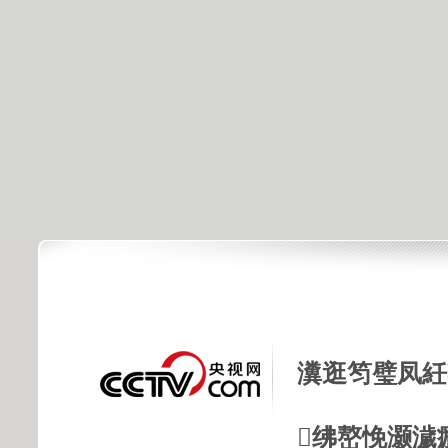
瀵逛笉璧凤紝
绋嶅悗灏濊