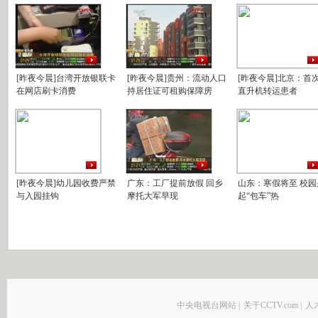
[昨夜今晨]台湾开放银联卡
[昨夜今晨]贵州：流动人口
[昨夜今晨]北京：首
在网店刷卡消费
持居住证可租购保障房
直升机转运患者
[昨夜今晨]幼儿园收费严禁
广东：工厂提前放假 回乡
山东：寒假将至 校园
与入园挂钩
摩托大军早现
起“包车”热
中央电视台网站
|
关于CCTV.com
|
人