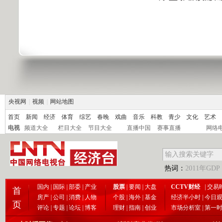
央视网
|
视频
|
网站地图
首页
新闻
经济
体育
综艺
春晚
戏曲
音乐
科教
青少
文化
艺术
电视
频道大全
栏目大全
节目大全
直播中国
赛事直播
网络
热词：
2011年GDP
国内
|
国际
|
部委
|
产业
股票
|
要闻
|
大盘
CCTV财经
|
交易
首
房产
|
公司
|
消费
|
人物
个股
|
海外
|
基金
经济半小时
|
今日
页
评论
|
专题
|
论坛
|
博客
理财
|
指南
|
创业
市场分析室
|
第一