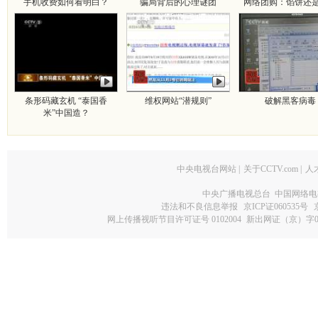
手机收费如何看明白？
骗局背后的心理谜团
网络团购：馅饼还
条形码藏玄机 “泰国香
维权网站“潜规则”
破解黑客病毒
米”中国造？
中央电视台网站
|
关于CCTV.com
|
人
中央广播电视总台 中国网络电
违法和不良信息举报
京ICP证060535号
网上传播视听节目许可证号 0102004
新出网证（京）字0