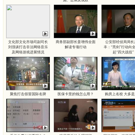
施、进展及成效
文化部文化市场司副司长
商务部副部长姜增伟全面
公安部经侦局局长
刘强谈打击非法网络音乐
解读专项行动
丰：“亮剑”行动向
及网络游戏进展情况
起“四大战役”
聚焦打击假冒国际名牌
医保卡里的钱怎么用？
购房上名校 大多