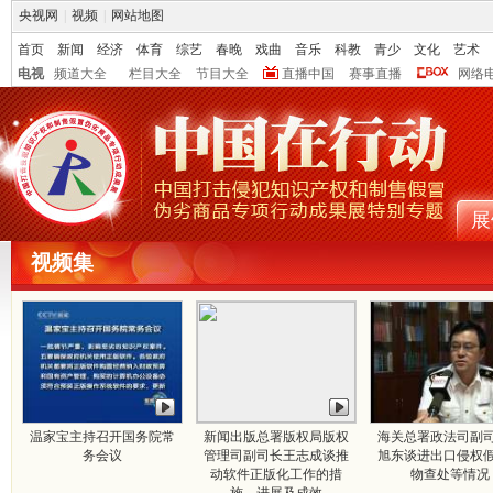
央视网
|
视频
|
网站地图
首页
新闻
经济
体育
综艺
春晚
戏曲
音乐
科教
青少
文化
艺术
电视
频道大全
栏目大全
节目大全
直播中国
赛事直播
网络
展
视频集
温家宝主持召开国务院常
新闻出版总署版权局版权
海关总署政法司副
务会议
管理司副司长王志成谈推
旭东谈进出口侵权
动软件正版化工作的措
物查处等情况