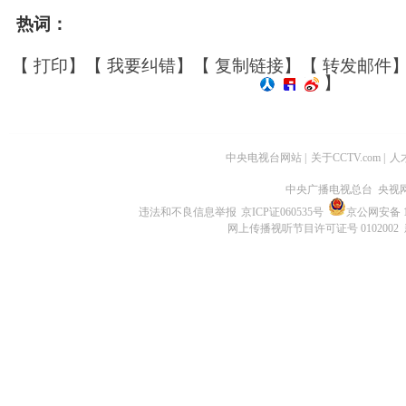
热词：
【
打印
】【
我要纠错
】【
复制链接
】【
转发邮件
】
中央电视台网站
|
关于CCTV.com
|
人
中央广播电视总台 央视
违法和不良信息举报
京ICP证060535号
京公网安备 11
网上传播视听节目许可证号 0102002