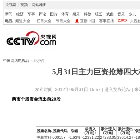
央视网
|
视频
|
网站地图
新闻
经济
军事
评论
图片
体育
娱乐
科教
综艺
戏曲
音乐
少儿
电视
频道大全
栏目大全
节目大全
直播中国
赛事直播
央视
中国网络电视台
>
经济台
5月31日主力巨资抢筹四大
发布时间: 2012年05月31日 15:57 |
进入复兴论坛
| 
两市个股资金流出前20股
净流入
累计流入
累计流出
股票名称
股票代码
涨幅
净
(万元)
↑
(万元)
(万元)
中联重科
000157
-1.63%
-12331.22
27283.05
39614.27
-18