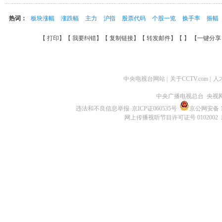
热词：
板块涨幅
涨跌幅
主力
沪指
股票代码
个股一览
换手率
振幅
【
打印
】【
我要纠错
】【
复制链接
】【
转发邮件
】【
】
【一键分
中央电视台网站
|
关于CCTV.com
|
人
中央广播电视总台 央视
违法和不良信息举报
京ICP证060535号
京公网安备 11
网上传播视听节目许可证号 0102002