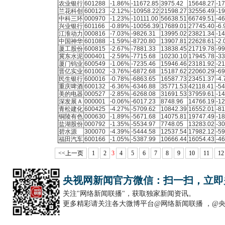
农业银行
601288
-1.86%
-11672.85
3975.42
15648.27
-17
兰花科创
600123
-2.12%
-10958.22
21598.27
32556.49
-19
中科三环
000970
-1.23%
-10111.00
56638.51
66749.51
-46
兴业银行
601166
-0.89%
-10056.39
17689.01
27745.40
-6.
江淮动力
000816
-7.03%
-9826.31
13995.02
23821.34
-14
中国神华
601088
-1.59%
-8720.80
13907.81
22628.61
-2.
厦工股份
600815
-2.67%
-7881.33
13838.45
21719.78
-99
冀东水泥
000401
-2.59%
-7715.68
10230.10
17945.78
-33
厦门钨业
600549
-1.06%
-7235.46
15946.46
23181.92
-21
晋亿实业
601002
-3.76%
-6872.68
15187.62
22060.29
-69
民生银行
600016
-0.78%
-6863.65
16587.73
23451.37
-4.
重庆啤酒
600132
-6.36%
-6346.88
35771.53
42118.41
-54
美的电器
000527
-2.85%
-6268.08
31691.53
37959.61
-14
深发展Ａ
000001
-0.06%
-6017.23
8748.96
14766.19
-12
青松建化
600425
-4.27%
-5709.62
10842.39
16552.01
-81
铜陵有色
000630
-1.89%
-5671.68
14075.81
19747.49
-18
盐湖股份
000792
-1.35%
-5534.97
7748.05
13283.02
-30
碧水源
300070
-4.39%
-5444.58
12537.54
17982.12
-59
福田汽车
600166
-1.05%
-5387.99
10666.44
16054.43
-46
<<上一页
1
2
3
4
5
6
7
8
9
10
11
12
央视网新闻官方微信：扫一扫，立即
关注"网络新闻联播"，获取独家新闻资讯。
更多精彩请关注各大微博平台@网络新闻联播 ，@