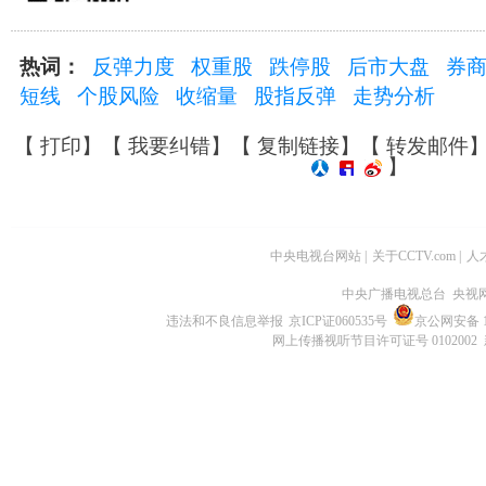
热词：
反弹力度
权重股
跌停股
后市大盘
券
短线
个股风险
收缩量
股指反弹
走势分析
【
打印
】【
我要纠错
】【
复制链接
】【
转发邮件
】
中央电视台网站
|
关于CCTV.com
|
人
中央广播电视总台 央视
违法和不良信息举报
京ICP证060535号
京公网安备 11
网上传播视听节目许可证号 0102002