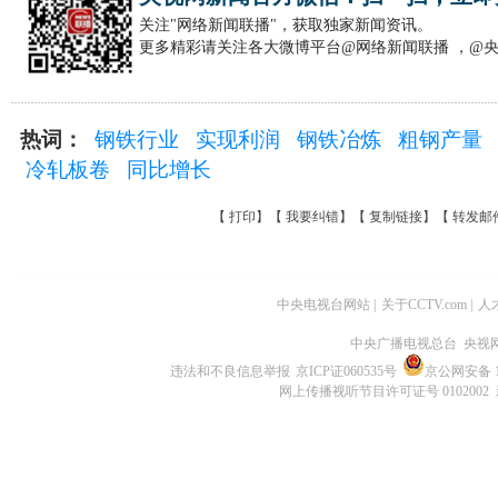
关注"网络新闻联播"，获取独家新闻资讯。
更多精彩请关注各大微博平台@网络新闻联播 ，@
热词：
钢铁行业
实现利润
钢铁冶炼
粗钢产量
冷轧板卷
同比增长
【
打印
】【
我要纠错
】【
复制链接
】【
转发邮
中央电视台网站
|
关于CCTV.com
|
人
中央广播电视总台 央视
违法和不良信息举报
京ICP证060535号
京公网安备 11
网上传播视听节目许可证号 0102002