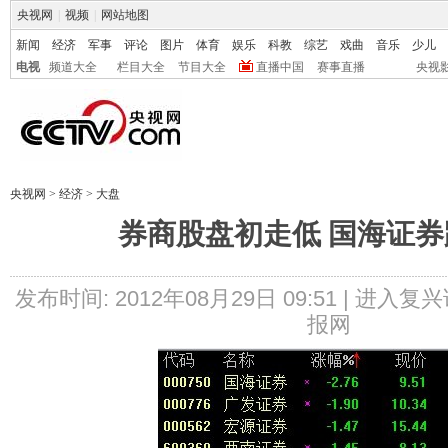
央视网
|
视频
|
网站地图
新闻
经济
军事
评论
图片
体育
娱乐
科教
综艺
戏曲
音乐
少儿
电视
频道大全
栏目大全
节目大全
直播中国
赛事直播
央视
央视网
>
经济
>
大盘
券商股盘初走低 国海证券跌
发布时间: 2012年08月29日 09:51 |
进入复兴
报网