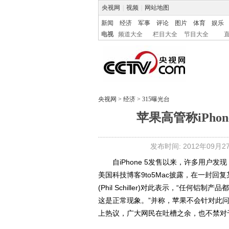
央视网
|
视频
|
网站地图
新闻
经济
军事
评论
图片
体育
娱乐
电视
频道大全
栏目大全
节目大全
央视网
>
经济
>
315曝光台
苹果高管称iPho
发布时间: 2012年09月27日
自iPhone 5发售以来，许多用户发现
美国科技博客9to5Mac披露，在一封
(Phil Schiller)对此表示，“任
这是正常现象。”并称，苹果不会针对此
上热议，广大网民在吐槽之余，也不禁对