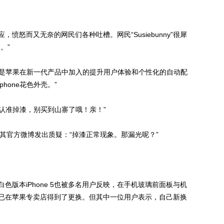
，愤怒而又无奈的网民们各种吐槽。网民“Susiebunny”很犀
。”
是苹果在新一代产品中加入的提升用户体验和个性化的自动配
hone花色外壳。”
认准掉漆，别买到山寨了哦！亲！”
)则在其官方微博发出质疑：“掉漆正常现象。那漏光呢？”
白色版本iPhone 5也被多名用户反映，在手机玻璃前面板与机
已在苹果专卖店得到了更换。但其中一位用户表示，自己新换