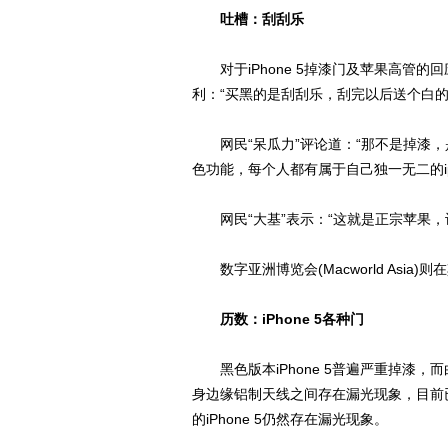
吐槽：刮刮乐
对于iPhone 5掉漆门及苹果高管的回应
利：“买黑的是刮刮乐，刮完以后送个白的
网民“呆瓜力”评论道：“那不是掉漆，
色功能，每个人都有属于自己独一无二的ip
网民“大基”表示：“这就是正宗苹果，
数字亚洲博览会(Macworld Asia
历数：
iPhone 5
各种门
黑色版本iPhone 5普遍严重掉漆，而
身边缘铝制天线之间存在漏光现象，目前
的iPhone 5仍然存在漏光现象。