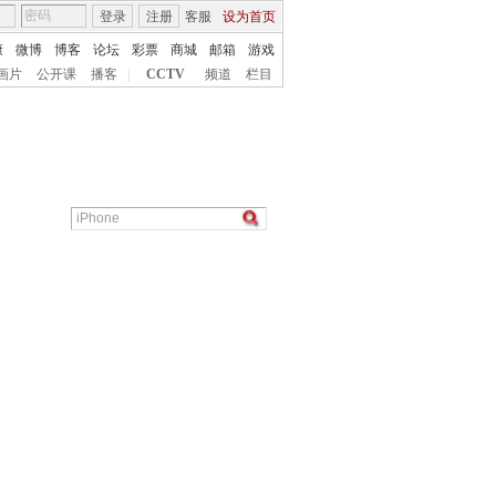
登录
注册
客服
设为首页
康
微博
博客
论坛
彩票
商城
邮箱
游戏
画片
公开课
播客
|
CCTV
频道
栏目