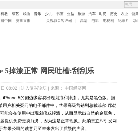
科教
综艺
戏曲
音乐
少儿
书画
公益
旅游
汽车
时尚
历史
农业
健
直播中国
赛事直播
央视影音客户端
|
高清
电影
电视剧
纪录片
动
ne 5掉漆正常 网民吐槽:刮刮乐
 08:02 |
进入复兴论坛
| 来源： 中国经济网
，iPhone 5的侧边缘容易出现划痕和掉漆，尤其是黑色版。据
回复某用户相关疑问的电子邮件中，苹果高级营销副总裁菲尔·席勒
何铝制产品都可能会在使用中出现划痕或掉漆，从而显示出自然的金属色，
问题提供免费更换服务，因为这是正常现象。此消息立即引发网
于苹果公司的诚意乃至未来发出了质疑的声音。