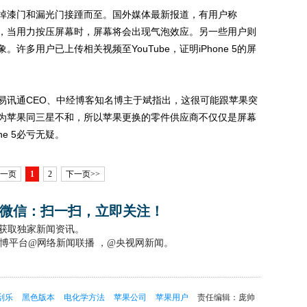
漆门和漏光门接踵而至。国外媒体最新报道，有用户称
户反映，当用力按压屏幕时，屏幕将会出现气泡效应。另一些用户则
多用户已上传相关视频至YouTube，证明iPhone 5的屏
京易讯通CEO、中经博客知名博主于斌指出，这很可能跟苹果突
为苹果同三星不和，所以苹果更换的零件供应商不仅仅是屏幕
e 5必亏无疑。
上一页
1
2
下一页>>
微信：扫一扫，立即关注！
，获取独家新闻资讯。
博平台@网络新闻联播 ，@央视网新闻。
刮乐
黑色版本
电化学方法
苹果公司
苹果用户
责任编辑：庞帅