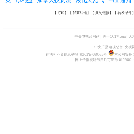
案
净利益
加拿大投资法
液化天然气
书面通知
【
打印
】【
我要纠错
】【
复制链接
】【
转发邮件
中央电视台网站
|
关于CCTV.com
|
人
中央广播电视总台 央视
违法和不良信息举报
京ICP证060535号
京公网安备 11
网上传播视听节目许可证号 0102002