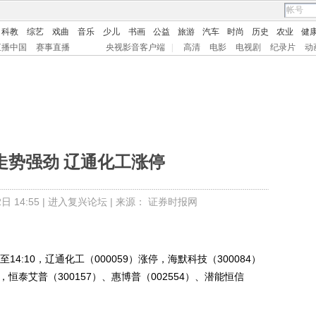
科教
综艺
戏曲
音乐
少儿
书画
公益
旅游
汽车
时尚
历史
农业
健
直播中国
赛事直播
央视影音客户端
|
高清
电影
电视剧
纪录片
动
走势强劲 辽通化工涨停
 14:55 |
进入复兴论坛
| 来源： 证券时报网
:10，辽通化工（000059）涨停，海默科技（300084）
4%，恒泰艾普（300157）、惠博普（002554）、潜能恒信