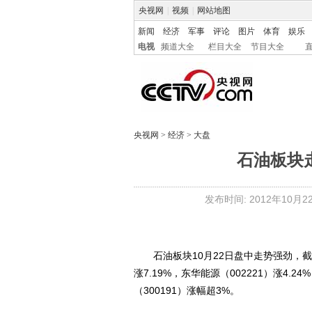
央视网
|
视频
|
网站地图
新闻
经济
军事
评论
图片
体育
娱乐
电视
频道大全
栏目大全
节目大全
央视网
>
经济
>
大盘
石油板块
发布时间: 2012年10月22日
石油板块10月22日盘中走势强劲，截至14
涨7.19%，东华能源（002221）涨4.2
（300191）涨幅超3%。