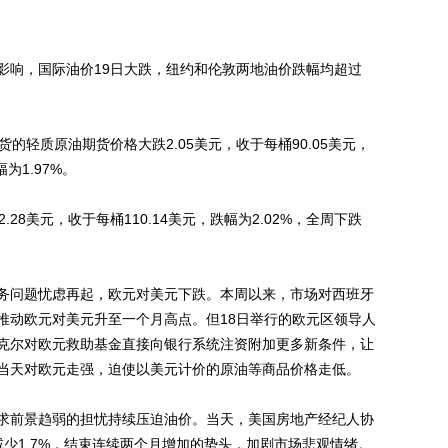
响，国际油价19日大跌，纽约和伦敦两地油价跌幅均超过
轻质原油期货价格大跌2.05美元，收于每桶90.05美元，
为1.97%。
8美元，收于每桶110.14美元，跌幅为2.02%，全周下跌
问题忧虑再起，欧元对美元下跌。本周以来，市场对西班牙
推动欧元对美元升至一个月高点。但18日举行的欧元区领导人
克尔对欧元救助基金直接向银行系统注资附加更多新条件，让
当天对欧元走强，迫使以美元计价的原油等商品价格走低。
前景趋弱的担忧持续压迫油价。当天，美国房地产经纪人协
少1.7%，结束连续两个月增加的势头，加剧市场悲观情绪。