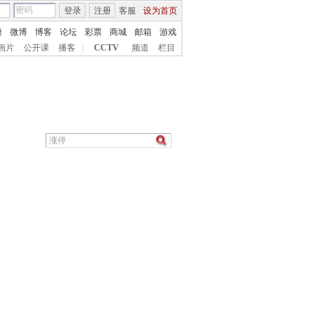
登录
注册
客服
设为首页
康
微博
博客
论坛
彩票
商城
邮箱
游戏
画片
公开课
播客
|
CCTV
频道
栏目