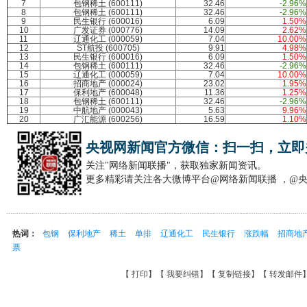
7
包钢稀土 (600111)
32.46
-2.96%
8
包钢稀土 (600111)
32.46
-2.96%
9
民生银行 (600016)
6.09
1.50%
10
广发证券 (000776)
14.09
2.62%
11
辽通化工 (000059)
7.04
10.00%
12
ST航投 (600705)
9.91
4.98%
13
民生银行 (600016)
6.09
1.50%
14
包钢稀土 (600111)
32.46
-2.96%
15
辽通化工 (000059)
7.04
10.00%
16
招商地产 (000024)
23.02
1.95%
17
保利地产 (600048)
11.36
1.25%
18
包钢稀土 (600111)
32.46
-2.96%
19
中航地产 (000043)
5.63
9.96%
20
广汇能源 (600256)
16.59
1.10%
央视网新闻官方微信：扫一扫，立即
关注"网络新闻联播"，获取独家新闻资讯。
更多精彩请关注各大微博平台@网络新闻联播 ，@
热词：
包钢
保利地产
稀土
单排
辽通化工
民生银行
涨跌幅
招商地
票
【
打印
】【
我要纠错
】【
复制链接
】【
转发邮件