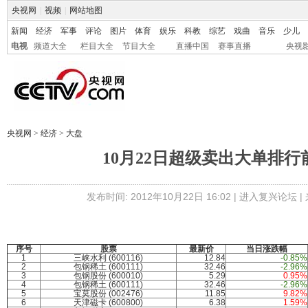
央视网
|
视频
|
网站地图
新闻
经济
军事
评论
图片
体育
娱乐
科教
综艺
戏曲
音乐
少儿
电视
频道大全
栏目大全
节目大全
直播中国
赛事直播
央视
央视网
>
经济
>
大盘
10月22日超级卖出大单排行
发布时间: 2012年10月22日 16:02 |
进入复兴论坛
|
序号
股票
最新价
当日涨跌幅
1
三峡水利 (600116)
12.84
-0.85%
2
包钢稀土 (600111)
32.46
-2.96%
3
包钢股份 (600010)
5.29
0.95%
4
包钢稀土 (600111)
32.46
-2.96%
5
宝莫股份 (002476)
11.85
9.82%
6
天津磁卡 (600800)
6.38
1.59%