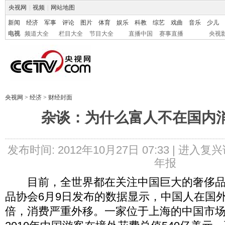
央视网
|
视频
|
网站地图
新闻
经济
军事
评论
图片
体育
娱乐
科教
综艺
戏曲
音乐
少儿
电视
频道大全
栏目大全
节目大全
直播中国
赛事直播
央视
央视网
>
经济
>
财经封面
杂谈：为什么富人不在国内
发布时间: 2012年10月27日 07:33 |
进入复兴
年报
目前，全世界都在关注中国巨大的奢侈品
品协会6月9日发布的数据显示，中国人在国
倍，消费严重外移。一家位于上海的中国市