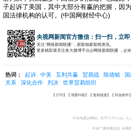
子起诉了美国，其中大部分有赢的把握，因
国法律机构的认可。(中国网财经中心)
央视网新闻官方微信：扫一扫，立即
关注"网络新闻联播"，获取独家新闻资讯。
更多精彩请关注各大微博平台@网络新闻联播 ，@
热词：
起诉
中美
互利共赢
贸易战
陈德铭
国
关系
深化合作
判决
世界贸易组织
【
打印
】【
我要纠错
】【
复制链接
】【
转发邮件
中央电视台网站
|
关于CCTV.com
|
人
中央广播电视总台 央视