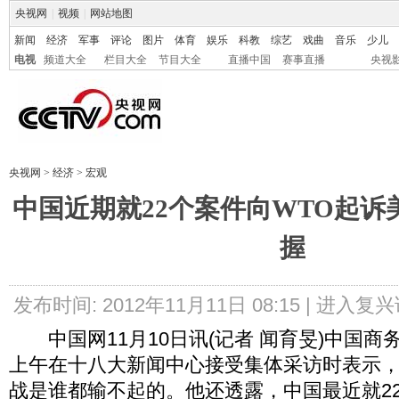
央视网
|
视频
|
网站地图
新闻
经济
军事
评论
图片
体育
娱乐
科教
综艺
戏曲
音乐
少儿
电视
频道大全
栏目大全
节目大全
直播中国
赛事直播
央视
央视网
>
经济
>
宏观
中国近期就22个案件向WTO起诉
握
发布时间: 2012年11月11日 08:15 |
进入复兴
中国网11月10日讯(记者 闻育旻)中国商
上午在十八大新闻中心接受集体采访时表示
战是谁都输不起的。他还透露，中国最近就2