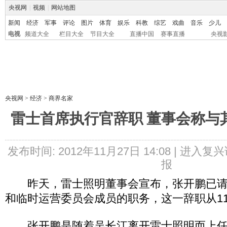
央视网
|
视频
|
网站地图
新闻
经济
军事
评论
图片
体育
娱乐
科教
综艺
戏曲
音乐
少儿
电视
频道大全
栏目大全
节目大全
直播中国
赛事直播
央视
央视网
>
经济
>
商界名家
雷士首席执行官辞职 董事会称与
发布时间: 2012年11月27日 14:08 |
进入复兴
报
昨天，雷士照明董事会宣布，张开鹏已请
和临时运营委员会成员的职务，这一辞职从11
张开鹏是随着吴长江离开雷士照明而上任