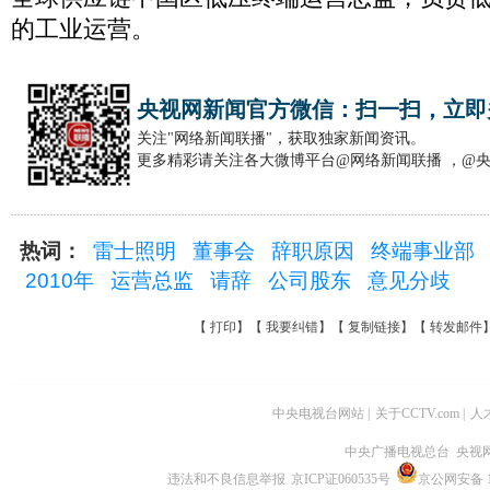
的工业运营。
央视网新闻官方微信：扫一扫，立即
关注"网络新闻联播"，获取独家新闻资讯。
更多精彩请关注各大微博平台@网络新闻联播 ，@
热词：
雷士照明
董事会
辞职原因
终端事业部
2010年
运营总监
请辞
公司股东
意见分歧
【
打印
】【
我要纠错
】【
复制链接
】【
转发邮件
中央电视台网站
|
关于CCTV.com
|
人
中央广播电视总台 央视
违法和不良信息举报
京ICP证060535号
京公网安备 11