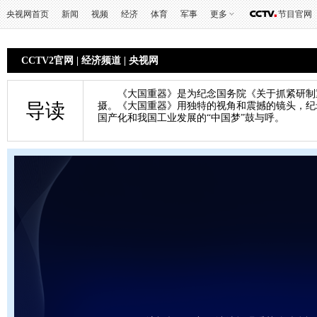
央视网首页
新闻
视频
经济
体育
军事
更多
节目官网
CCTV2官网
|
经济频道
|
央视网
《大国重器》是为纪念国务院《关于抓紧研制重大
导读
摄。《大国重器》用独特的视角和震撼的镜头，纪
国产化和我国工业发展的“中国梦”鼓与呼。