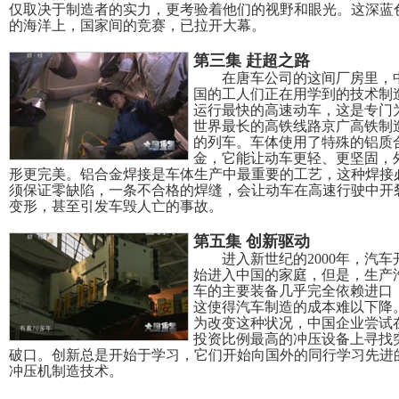
仅取决于制造者的实力，更考验着他们的视野和眼光。这深蓝
的海洋上，国家间的竞赛，已拉开大幕。
第三集 赶超之路
在唐车公司的这间厂房里，
国的工人们正在用学到的技术制
运行最快的高速动车，这是专门
世界最长的高铁线路京广高铁制
的列车。车体使用了特殊的铝质
金，它能让动车更轻、更坚固，
形更完美。铝合金焊接是车体生产中最重要的工艺，这种焊接
须保证零缺陷，一条不合格的焊缝，会让动车在高速行驶中开
变形，甚至引发车毁人亡的事故。
第五集 创新驱动
进入新世纪的2000年，汽车
始进入中国的家庭，但是，生产
车的主要装备几乎完全依赖进口
这使得汽车制造的成本难以下降
为改变这种状况，中国企业尝试
投资比例最高的冲压设备上寻找
破口。创新总是开始于学习，它们开始向国外的同行学习先进
冲压机制造技术。