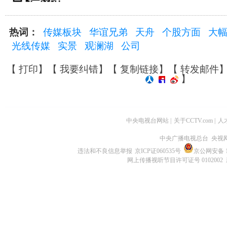
热词：
传媒板块
华谊兄弟
天舟
个股方面
大
光线传媒
实景
观澜湖
公司
【
打印
】【
我要纠错
】【
复制链接
】【
转发邮件
】
中央电视台网站
|
关于CCTV.com
|
人
中央广播电视总台 央视
违法和不良信息举报
京ICP证060535号
京公网安备 11
网上传播视听节目许可证号 0102002