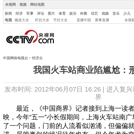
央视网
|
视频
|
网站地图
新闻
经济
军事
评论
图片
体育
娱乐
科教
综艺
戏曲
音乐
少儿
电视
频道大全
栏目大全
节目大全
直播中国
赛事直播
央视
中国网络电视台
>
经济台
我国火车站商业陷尴尬：
发布时间: 2012年06月07日 16:26 |
进入复兴
界
最近，《中国商界》记者接到上海一读者
映，今年“五一”小长假期间，上海火车站南
了一个问题，门前的人流看似汹涌，但偏偏