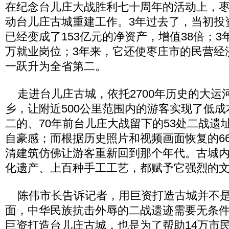
在纪念台儿庄大战胜利七十周年的活动上，
动台儿庄古城重建工作。3年过去了，当初投
已经变成了153亿元的净资产，增值38倍；3
万就业岗位；3年来，它还使枣庄市的民营经
一跃升为全省第二。
走进台儿庄古城，依托2700年历史的大运
乡，让附近500公里范围内的游客实现了低
二的、70年前台儿庄大战留下的53处二战遗
自豪感；而根据历史照片和视频画面恢复的66
清建筑仿佛让游客重新回到那个年代。古城
化遗产、上百种手工工艺，都赋予它强烈的
陈伟市长告诉记者，用巨资打造古城并不是
面，中华民族抗击外辱的二战遗迹需要无条
巨资打造台儿庄古城，也是为了帮助14万市