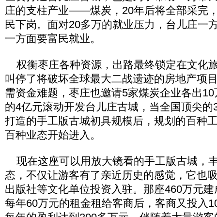
庄的支柱产业——煤炭，20年后将全部采完，
民下岗。面对20多万的就业压力，台儿庄一
一方面要富民就业。
权衡枣庄各种资源，出路最终锁定在文化旅
叫停了将破坏全球最大二战遗迹的房地产项
需资金难题，枣庄也邀请5家煤炭企业各出1
的4亿元滚动开发台儿庄古城，当全国顶尖的
打造的手工版古城初具规模后，规划的百种
百种业态开始进入。
现在这座可以用放大镜看的手工版古城，丰
态，不仅让游客有了亲近历史的感觉，它也
出版社等文化单位投资入驻。那座460万元
每年60万元的租金租给客商后，客商又投入1