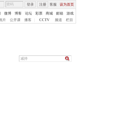
登录
注册
客服
设为首页
康
微博
博客
论坛
彩票
商城
邮箱
游戏
画片
公开课
播客
|
CCTV
频道
栏目