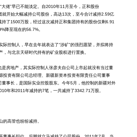
佬”早已不能淡定。自2010年11月至今，正和股份
业集团就开始大幅减持公司股份，高达13次，至今合计减持2.59亿
持了1500万股，经过这次减持正和集团持有的股份仅剩6.91
%降至现在的56.7%。
际控制人，早在去年就表达了“涉矿”的强烈愿望，并拟将持
产，与北京天研时代持有的矿业股权进行置换。
之一也是房地产，其实际控制人张彦夫自公司上市起就没有当过董
源投资有限公司总经理、新疆新资本投资有限责任公司董事
公司董事长，是国际实业控股股东。今年5月，他控制的新疆对外
0年和2011年减持的7笔，一共减持了3342.71万股。
山的高管也纷纷减持。
事长职位，后脚就立马减持了公司股份。2011年7月，当