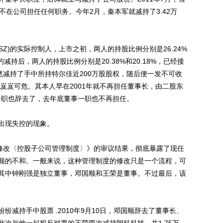
不在公司担任任何职务。今年2月，秦本军就减持了3.42万
SZ)的实际控制人，上市之初，两人的持股比例分别是26.24%
的减持后，两人的持股比例分别是20.38%和20.18%，已经接
然减持了手中所持特尔佳近200万股股权，随后便一发不可收
已岌岌可危。其本人早在2001年就不再担任董事长，由二股东
理一职也辞去了，去年底董事一职也不再担任。
出现失控的现象。
项《修改〈控股子公司管理制度〉》的审议结果，彻底暴露了现任
顺的不和。一般来说，这种管理制度的修改只是一个流程，可
其中钟刚强是独立董事，邓国顺和王荣是董事。不过最后，该
持手中股票 .2010年9月10日，邓国顺辞去了董事长、