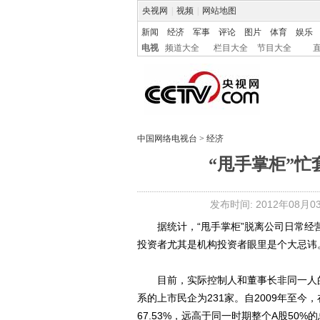
央视网
|
视频
|
网站地图
新闻
经济
军事
评论
图片
体育
娱乐
电视
频道大全
栏目大全
节目大全
中国网络电视台
>
经济
“甩手掌柜”忙
发布时间: 2012年08月03日
据统计，“甩手掌柜”脱离公司日常经
投资者尤其是机构投资者眼里是个大忌讳
目前，实际控制人和董事长非同一人的
系的上市民企为231家。自2009年至今，
67.53%，远高于同一时期整个A股5