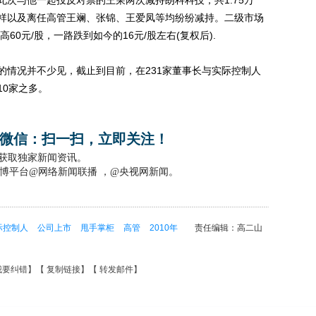
次与他一起投反对票的王荣两次减持朗科科技，共1.75万
祥以及离任高管王斓、张锦、王爱凤等均纷纷减持。二级市场
60元/股，一路跌到如今的16元/股左右(复权后).
情况并不少见，截止到目前，在231家董事长与实际控制人
10家之多。
微信：扫一扫，立即关注！
，获取独家新闻资讯。
博平台@网络新闻联播 ，@央视网新闻。
际控制人
公司上市
甩手掌柜
高管
2010年
责任编辑：高二山
我要纠错
】【
复制链接
】【
转发邮件
】