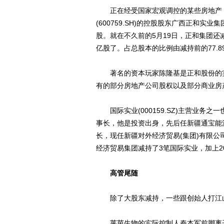
正在经受国家宏观调控的某些房地产 “大
(600759.SH)的控股股东广西正和实
股。就在不久前的5月19日，正和集团还减
亿股了。占总股本的比例由减持前的77.89
著名的资本玩家陈隆基是正和股份的实
有的部分房地产公司股权以及部分商业房
国际实业(000159.SZ)主营业务
事长，他是投资出身，先后任新疆通宝能
长，现任新疆对外经济贸易(集团)有限
经济贸易集团减持了3笔国际实业，加上201
高管尾随
除了大股东减持，一些跟创始人打江
莱茵生物的实际控制人秦本军前脚离开董