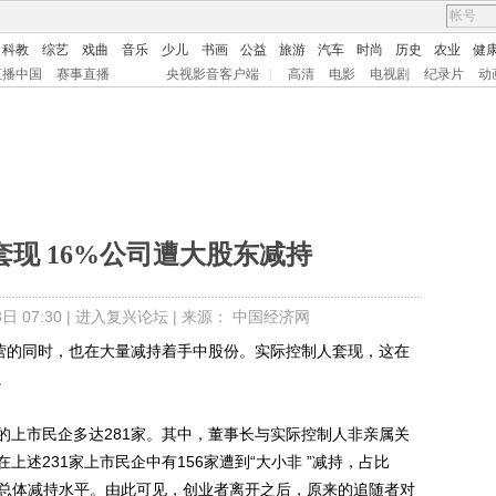
科教
综艺
戏曲
音乐
少儿
书画
公益
旅游
汽车
时尚
历史
农业
健
直播中国
赛事直播
央视影音客户端
|
高清
电影
电视剧
纪录片
动
套现 16%公司遭大股东减持
 07:30 |
进入复兴论坛
| 来源： 中国经济网
营的同时，也在大量减持着手中股份。实际控制人套现，这在
。
上市民企多达281家。其中，董事长与实际控制人非亲属关
在上述231家上市民企中有156家遭到“大小非 ”减持，占比
0%的总体减持水平。由此可见，创业者离开之后，原来的追随者对