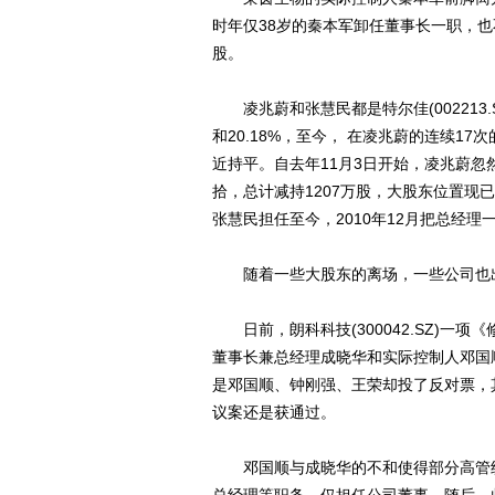
时年仅38岁的秦本军卸任董事长一职，也
股。
凌兆蔚和张慧民都是特尔佳(002213.
和20.18%，至今， 在凌兆蔚的连续17次
近持平。自去年11月3日开始，凌兆蔚忽
拾，总计减持1207万股，大股东位置现
张慧民担任至今，2010年12月把总经
随着一些大股东的离场，一些公司也
日前，朗科科技(300042.SZ)一
董事长兼总经理成晓华和实际控制人邓国
是邓国顺、钟刚强、王荣却投了反对票，
议案还是获通过。
邓国顺与成晓华的不和使得部分高管纷纷减