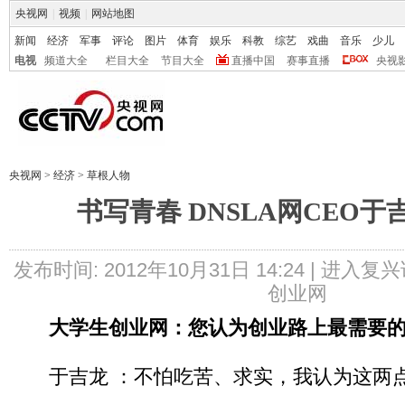
央视网
|
视频
|
网站地图
新闻
经济
军事
评论
图片
体育
娱乐
科教
综艺
戏曲
音乐
少儿
电视
频道大全
栏目大全
节目大全
直播中国
赛事直播
央视
央视网
>
经济
>
草根人物
书写青春 DNSLA网CEO
发布时间: 2012年10月31日 14:24 |
进入复兴
创业网
大学生创业网：您认为创业路上最需要
于吉龙 ：不怕吃苦、求实，我认为这两