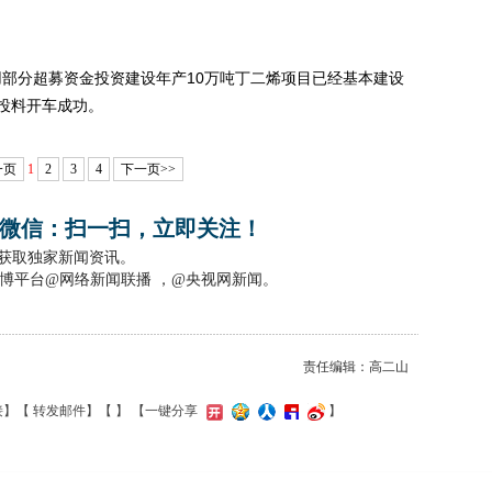
用部分超募资金投资建设年产10万吨丁二烯项目已经基本建设
投料开车成功。
一页
1
2
3
4
下一页>>
微信：扫一扫，立即关注！
，获取独家新闻资讯。
博平台@网络新闻联播 ，@央视网新闻。
责任编辑：高二山
接
】【
转发邮件
】【
】
【一键分享
】