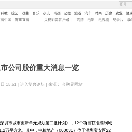
科教
综艺
戏曲
音乐
少儿
书画
公益
旅游
汽车
时尚
历史
农业
健
直播中国
赛事直播
央视影音客户端
|
高清
电影
电视剧
纪录片
动
上市公司股价重大消息一览
 15:51 |
进入复兴论坛
| 来源： 金融界网站
深圳市城市更新单元规划第二批计划》，12个项目获准编制城
.2万平方米。其中，中粮地产（000031）位于深圳宝安区22