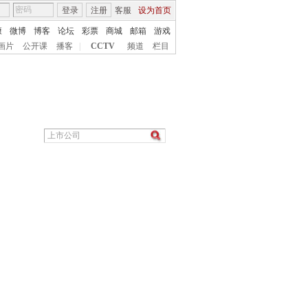
登录
注册
客服
设为首页
康
微博
博客
论坛
彩票
商城
邮箱
游戏
画片
公开课
播客
|
CCTV
频道
栏目