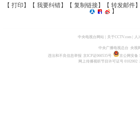
【
打印
】【
我要纠错
】【
复制链接
】【
转发邮件
】
中央电视台网站
|
关于CCTV.com
|
人
中央广播电视总台 央视
违法和不良信息举报
京ICP证060535号
京公网安备 11
网上传播视听节目许可证号 0102002