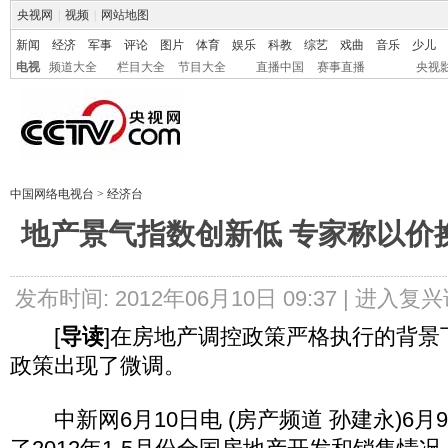
央视网
|
视频
|
网站地图
新闻
经济
军事
评论
图片
体育
娱乐
科教
综艺
戏曲
音乐
少儿
电视
频道大全
栏目大全
节目大全
直播中国
赛事直播
央视
中国网络电视台
>
经济台
地产景气指数创新低 专家称以价
发布时间: 2012年06月10日 09:37 |
进入复兴
[
导读
]在房地产调控政策严格执行的背景
政策出现了微调。
中新网6月10日电 (房产频道 孙建永)6月