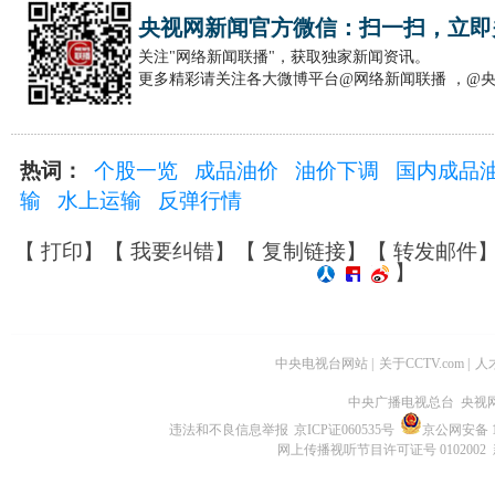
央视网新闻官方微信：扫一扫，立即
关注"网络新闻联播"，获取独家新闻资讯。
更多精彩请关注各大微博平台@网络新闻联播 ，@
热词：
个股一览
成品油价
油价下调
国内成品
输
水上运输
反弹行情
【
打印
】【
我要纠错
】【
复制链接
】【
转发邮件
】
中央电视台网站
|
关于CCTV.com
|
人
中央广播电视总台 央视
违法和不良信息举报
京ICP证060535号
京公网安备 11
网上传播视听节目许可证号 0102002