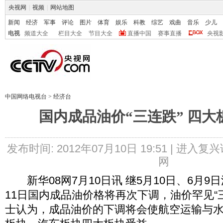
央视网
|
视频
|
网站地图
新闻
经济
军事
评论
图片
体育
娱乐
科教
综艺
戏曲
音乐
少儿
电视
频道大全
栏目大全
节目大全
直播中国
赛事直播
央视
中国网络电视台
>
经济台
国内成品油价“三连跌” 四大
发布时间: 2012年07月10日 19:51 |
进入复兴
网
新华08网7月10日讯 继5月10日、6月9
11日国内成品油价格将再次下调，油价罕见“
士认为，成品油价的下调将会使航空运输与