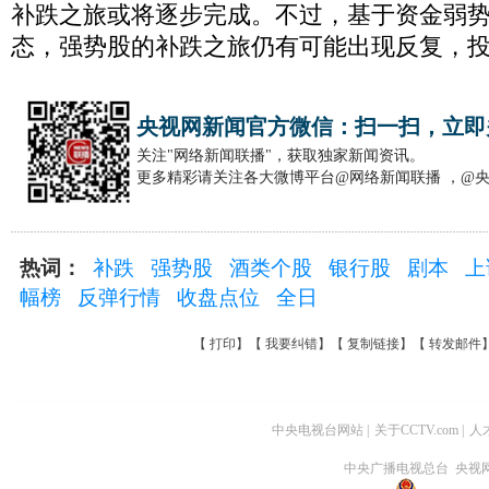
补跌之旅或将逐步完成。不过，基于资金弱
态，强势股的补跌之旅仍有可能出现反复，
央视网新闻官方微信：扫一扫，立即
关注"网络新闻联播"，获取独家新闻资讯。
更多精彩请关注各大微博平台@网络新闻联播 ，@
热词：
补跌
强势股
酒类个股
银行股
剧本
上
幅榜
反弹行情
收盘点位
全日
【
打印
】【
我要纠错
】【
复制链接
】【
转发邮件
中央电视台网站
|
关于CCTV.com
|
人
中央广播电视总台 央视