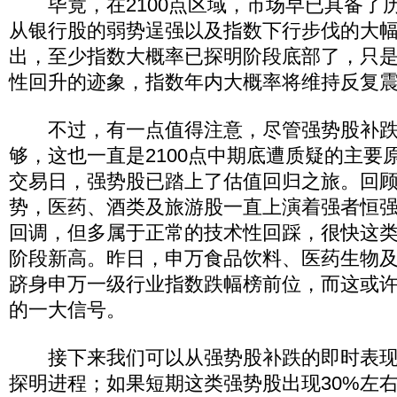
毕竟，在2100点区域，市场早已具备了
从银行股的弱势逞强以及指数下行步伐的大
出，至少指数大概率已探明阶段底部了，只
性回升的迹象，指数年内大概率将维持反复
不过，有一点值得注意，尽管强势股补跌
够，这也一直是2100点中期底遭质疑的主要
交易日，强势股已踏上了估值回归之旅。回
势，医药、酒类及旅游股一直上演着强者恒
回调，但多属于正常的技术性回踩，很快这
阶段新高。昨日，申万食品饮料、医药生物
跻身申万一级行业指数跌幅榜前位，而这或
的一大信号。
接下来我们可以从强势股补跌的即时表现
探明进程；如果短期这类强势股出现30%左