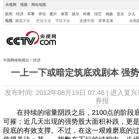
央视网
|
视频
|
网站地图
新闻
经济
军事
评论
图片
体育
娱乐
科教
综艺
戏曲
音乐
少儿
电视
频道大全
栏目大全
节目大全
直播中国
赛事直播
央视
中国网络电视台
>
经济
一上一下或暗定筑底戏剧本 强
发布时间: 2012年08月19日 07:46 |
进入复兴
券报
在持续的缩量阴跌之后，2100点的阶段
可摧；近几天出现的强势股大面积补跌，更是不
段底的有效支撑。不过，在这一艰难磨底的