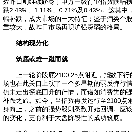
数昨日则继续跻身于申万一级行业指数跌幅
跌2.43%、1.11%、0.71%及0.43%。这
幅补跌，成为市场的一大特征；鉴于酒类个
重较大，故昨日市场再现沪强深弱的格局。
结构现分化
筑底或难一蹴而就
上一轮阶段底2100.25点附近，指数下
场也在此关口上演了一个多星期的弱反弹行
仍未走出探底回升的行情，而诸如消费类的
补跌之旅。如今，当指数再度运行至2100点
身向上，之前的强势股则悉数开始回调。应
的变化，更有利于大盘阶段性的成功筑底。