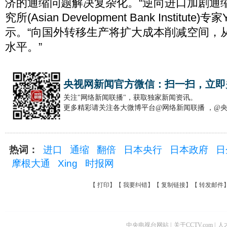
济的通缩问题解决复杂化。“逆向进口加剧通
究所(Asian Development Bank Institute)专家
示。“向国外转移生产将扩大成本削减空间，
水平。”
央视网新闻官方微信：扫一扫，立即
关注"网络新闻联播"，获取独家新闻资讯。
更多精彩请关注各大微博平台@网络新闻联播 ，@
热词：
进口
通缩
翻倍
日本央行
日本政府
日
摩根大通
Xing
时报网
【
打印
】【
我要纠错
】【
复制链接
】【
转发邮件
中央电视台网站
|
关于CCTV.com
|
人