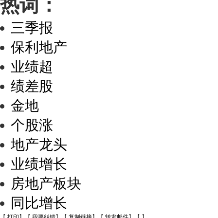
热词：
三季报
保利地产
业绩超
绩差股
金地
个股涨
地产龙头
业绩增长
房地产板块
同比增长
【
打印
】【
我要纠错
】【
复制链接
】【
转发邮件
】【
】