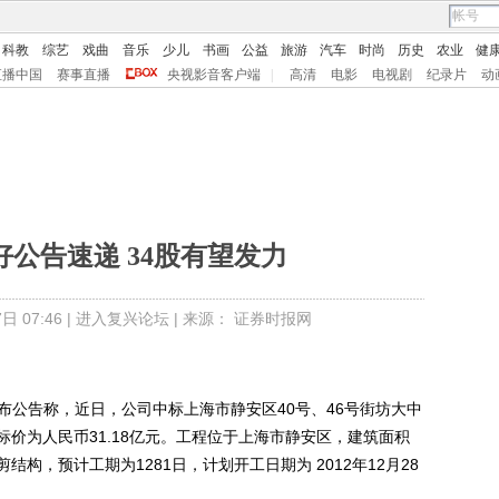
科教
综艺
戏曲
音乐
少儿
书画
公益
旅游
汽车
时尚
历史
农业
健
直播中国
赛事直播
央视影音客户端
|
高清
电影
电视剧
纪录片
动
好公告速递 34股有望发力
 07:46 |
进入复兴论坛
| 来源： 证券时报网
发布公告称，近日，公司中标上海市静安区40号、46号街坊大中
价为人民币31.18亿元。工程位于上海市静安区，建筑面积
框剪结构，预计工期为1281日，计划开工日期为 2012年12月28