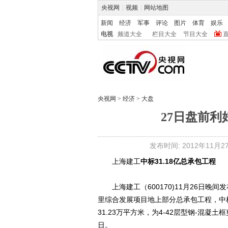
央视网
|
视频
|
网站地图
新闻
经济
军事
评论
图片
体育
娱乐
电视
频道大全
栏目大全
节目大全
央视网
>
经济
>
大盘
27日盘前利
发布时间: 2012年11月27日
上海建工
中标31.18亿总承包工程
上海建工（600170)11月26日晚间
里综合发展项目地上部分总承包工程，中标
31.23万平方米，为4-42层型钢-混凝土
日。