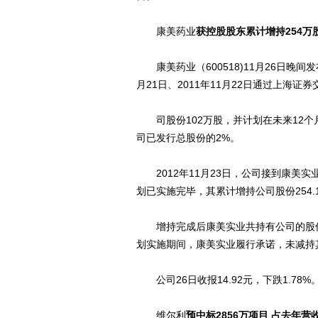
康美药业
获控股股东累计增持254万
康美药业（600518)11月26日晚间
月21日、2011年11月22日通过上海
司股份102万股，并计划在未来12个
司已发行总股份的2%。
2012年11月23日，公司接到康美实业
划已实施完毕，其累计增持公司股份254.
增持完成后康美实业共持有公司的股份数量
划实施期间，康美实业履行承诺，未减持
公司26日收报14.92元，下跌1.78%
维尔利
预中标2856万项目 占去年营收