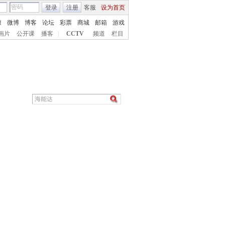
登录
注册
客服
设为首页
康
微博
博客
论坛
彩票
商城
邮箱
游戏
画片
公开课
播客
|
CCTV
频道
栏目