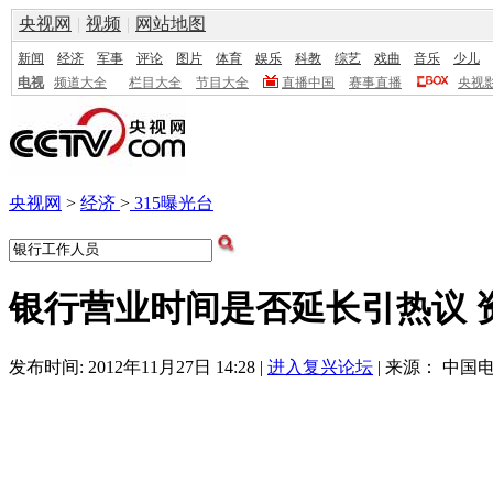
央视网
|
视频
|
网站地图
新闻
经济
军事
评论
图片
体育
娱乐
科教
综艺
戏曲
音乐
少儿
电视
频道大全
栏目大全
节目大全
直播中国
赛事直播
央视
央视网
>
经济
>
315曝光台
银行营业时间是否延长引热议 
发布时间: 2012年11月27日 14:28 |
进入复兴论坛
| 来源： 中国