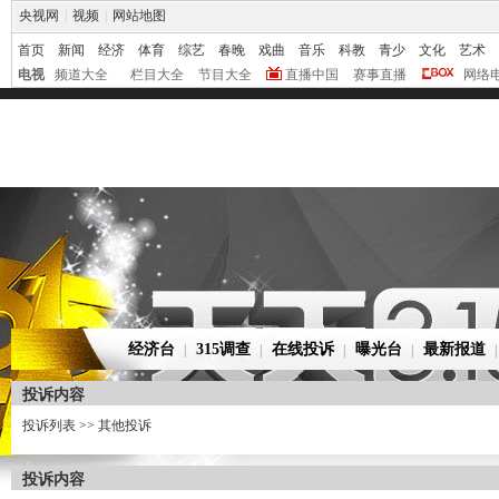
央视网
|
视频
|
网站地图
首页
新闻
经济
体育
综艺
春晚
戏曲
音乐
科教
青少
文化
艺术
电视
频道大全
栏目大全
节目大全
直播中国
赛事直播
网络
经济台
315调查
在线投诉
曝光台
最新报道
|
|
|
|
投诉内容
投诉列表 >>
其他投诉
投诉内容