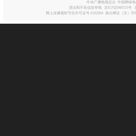
中央广播电视总台 中国网络电
违法和不良信息举报
京ICP证060535号
网上传播视听节目许可证号 0102004
新出网证（京）字0