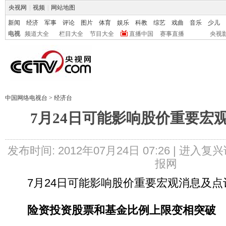
央视网
|
视频
|
网站地图
新闻
经济
军事
评论
图片
体育
娱乐
科教
综艺
戏曲
音乐
少儿
电视
频道大全
栏目大全
节目大全
直播中国
赛事直播
央视
中国网络电视台
>
经济台
7月24日可能影响股价重要宏
发布时间: 2012年07月24日 07:26 |
进入复兴
报网
7月24日可能影响股价重要宏观消息及点
险资投资股票和基金比例上限变相突破