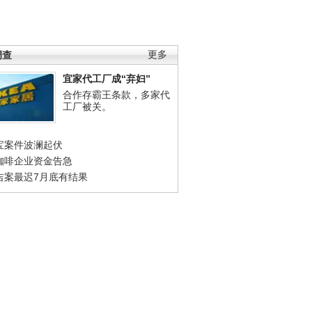
调查
更多
宜家代工厂成“弃妇”
合作存霸王条款，多家代
工厂被关。
宝案件波澜起伏
咖啡企业资金告急
吉案最迟7月底有结果