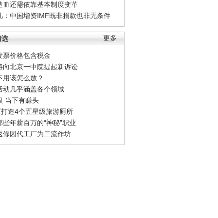
造血还需依靠基本制度变革
凡：中国增资IMF既非捐款也非无条件
精选
更多
发票价格包含税金
将向北京一中院提起新诉讼
不用该怎么放？
活动几乎涵盖各个领域
银 当下有赚头
0万打造4个五星级旅游厕所
那些年薪百万的“神秘”职业
返修因代工厂为二流作坊