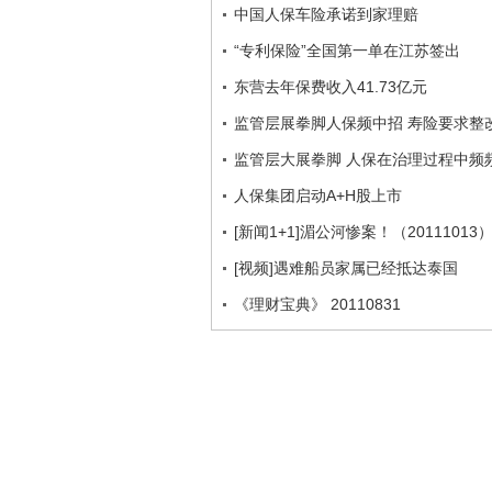
中国人保车险承诺到家理赔
“专利保险”全国第一单在江苏签出
东营去年保费收入41.73亿元
监管层展拳脚人保频中招 寿险要求整
监管层大展拳脚 人保在治理过程中频
人保集团启动A+H股上市
[新闻1+1]湄公河惨案！（20111013
[视频]遇难船员家属已经抵达泰国
《理财宝典》 20110831