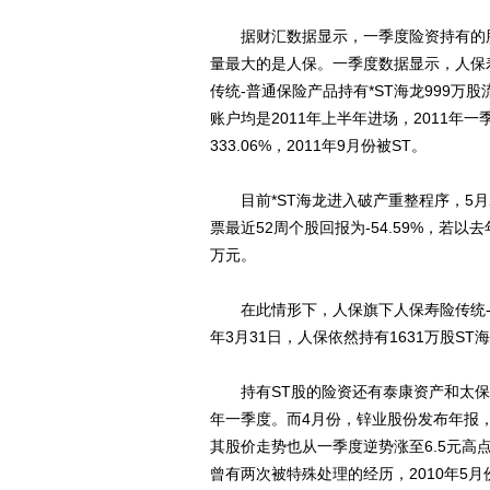
据财汇数据显示，一季度险资持有的股
量最大的是人保。一季度数据显示，人保寿
传统-普通保险产品持有*ST海龙999万股
账户均是2011年上半年进场，2011年一
333.06%，2011年9月份被ST。
目前*ST海龙进入破产重整程序，5月24
票最近52周个股回报为-54.59%，若
万元。
在此情形下，人保旗下人保寿险传统-普
年3月31日，人保依然持有1631万股ST
持有ST股的险资还有泰康资产和太保资
年一季度。而4月份，锌业股份发布年报
其股价走势也从一季度逆势涨至6.5元高
曾有两次被特殊处理的经历，2010年5月