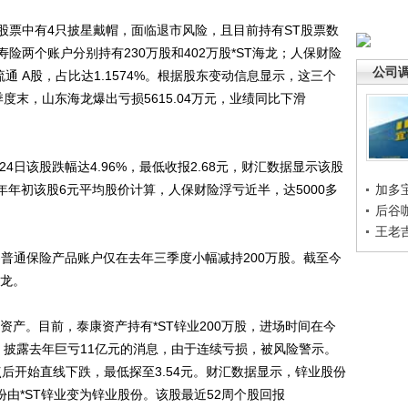
票中有4只披星戴帽，面临退市风险，且目前持有ST股票数
险两个账户分别持有230万股和402万股*ST海龙；人保财险
公司
流通 A股，占比达1.1574%。根据股东变动信息显示，这三个
季度末，山东海龙爆出亏损5615.04万元，业绩同比下滑
日该股跌幅达4.96%，最低收报2.68元，财汇数据显示该股
以去年年初该股6元平均股价计算，人保财险浮亏近半，达5000多
加多
后谷
王老
通保险产品账户仅在去年三季度小幅减持200万股。截至今
海龙。
产。目前，泰康资产持有*ST锌业200万股，进场时间在今
，披露去年巨亏11亿元的消息，由于连续亏损，被风险警示。
点后开始直线下跌，最低探至3.54元。财汇数据显示，锌业股份
份由*ST锌业变为锌业股份。该股最近52周个股回报