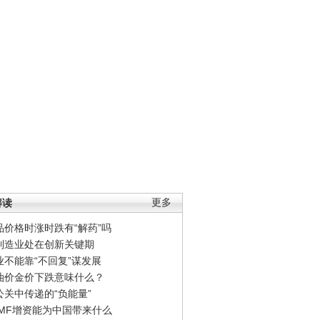
解读
更多
品价格时涨时跌有“解药”吗
制造业处在创新关键期
业不能靠“不回复”谋发展
油价金价下跌意味什么？
公关中传递的“负能量”
IMF增资能为中国带来什么