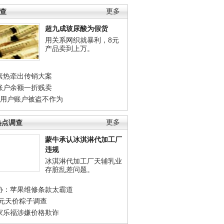
调查
更多
超九成玻尿酸为假货
用关系网织就暴利，8元
产品卖到上万。
素热牵出传销大案
账户余额一折贱卖
店用户账户被盗不作为
热点调查
更多
蒙牛承认冰淇淋代加工厂
违规
冰淇淋代加工厂天辅乳业
存脏乱差问题。
协：苹果维修条款太霸道
0元天价粽子调查
家乐福涉嫌价格欺诈