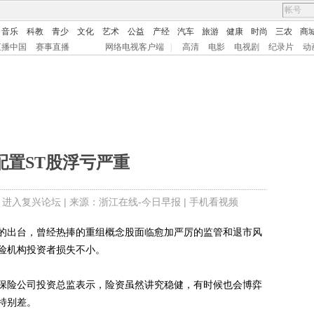
音乐
科教
青少
文化
艺术
公益
产经
汽车
旅游
健康
时尚
三农
商
直播中国
赛事直播
网络电视客户端
|
高清
电影
电视剧
纪录片
动
配置ST股浮亏严重
|
进入复兴论坛
| 来源：浙江在线-今日早报 |
手机看视频
出台，曾经热捧的重组概念股面临愈加严厉的监管和退市风
险机构投资者损失不小。
险公司投资总监表示，险资虽然讲究稳健，有时候也会博弈
特别差。