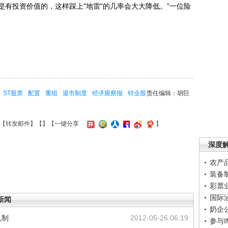
有投资价值的，这样踩上"地雷"的几率会大大降低。”一位险
ST股票
配置
重组
退市制度
经济观察报
锌业股
责任编辑：胡巨
【
转发邮件
】【
】
【一键分享
】
深度
农产
装备
彩票
国际
新闻
奶企
机制
2012-05-26 06:19
参与