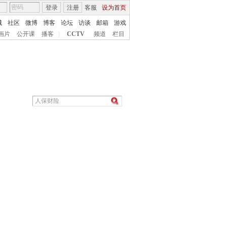
登录
注册
客服
设为首页
城
社区
微博
博客
论坛
访谈
邮箱
游戏
画片
公开课
播客
|
CCTV
频道
栏目