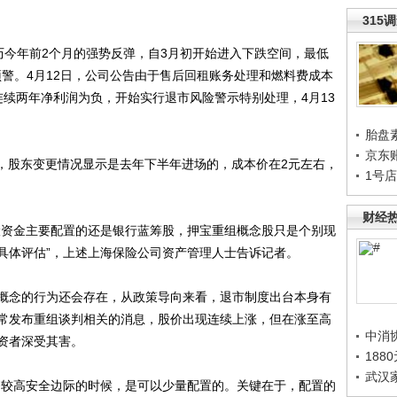
315
今年前2个月的强势反弹，自3月初开始进入下跌空间，最低
预警。4月12日，公司公告由于售后回租账务处理和燃料费成本
年连续两年净利润为负，开始实行退市风险警示特别处理，4月13
胎盘
京东
股，股东变更情况显示是去年下半年进场的，成本价在2元左右，
1号
财经
资金主要配置的还是银行蓝筹股，押宝重组概念股只是个别现
具体评估”，上述上海保险公司资产管理人士告诉记者。
念的行为还会存在，从政策导向来看，退市制度出台本身有
常发布重组谈判相关的消息，股价出现连续上涨，但在涨至高
中消
资者深受其害。
188
武汉
较高安全边际的时候，是可以少量配置的。关键在于，配置的