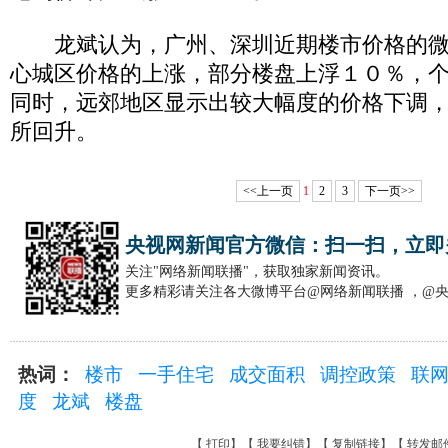
龙斌认为，广州、深圳近期楼市价格的微
心城区价格的上涨，部分楼盘上浮１０％，
同时，远郊地区显示出较大幅度的价格下调
所回升。
<<上一页
1
2
3
下一页>>
央视网新闻官方微信：扫一扫，立即
关注"网络新闻联播"，获取独家新闻资讯。
更多精彩请关注各大微博平台@网络新闻联播 ，@
热词：
楼市
一手住宅
成交面积
调控政策
联
度
龙斌
楼盘
【
打印
】【
我要纠错
】【
复制链接
】【
转发邮