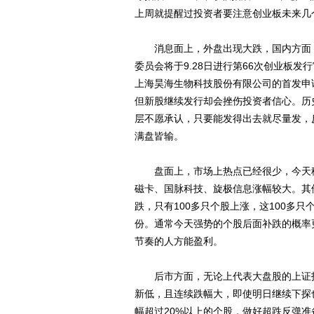
上周就提醒过投资者要注意创业板未来几
消息面上，外盘出现大跌，国内方面，
委员会将于9.28日进行第66次创业板
上海昊海生物科技股份有限公司的首发申
但新股继续发行却会挫伤投资者信心。历
层不愿承认，只要能发得出去就尽量发，
满盘皆输。
盘面上，市场上热点已经很少，今天移
磁卡、国脉科技、旋极信息涨幅较大。其
跌，只有100多只个股上涨，这100多
份。通常今天强势的个股后面补跌的概率
节奏的人方能盈利。
后市方面，无论上代表大盘股的上证指
新低，且连续跌幅大，即使明日继续下探
幅超过20%以上的个股，做好超跌反弹