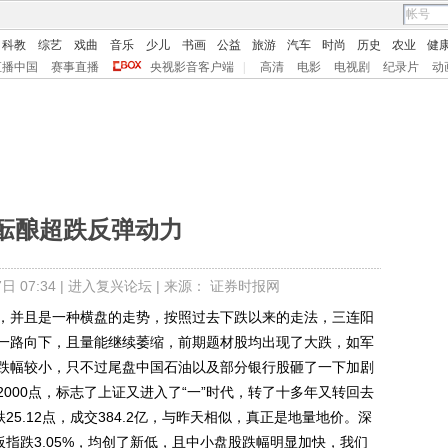
科教
综艺
戏曲
音乐
少儿
书画
公益
旅游
汽车
时尚
历史
农业
健
直播中国
赛事直播
央视影音客户端
|
高清
电影
电视剧
纪录片
动
酝酿超跌反弹动力
 07:34 |
进入复兴论坛
| 来源： 证券时报网
并且是一种横盘的走势，按照过去下跌以来的走法，三连阳
一路向下，且量能继续萎缩，前期题材股均出现了大跌，如军
跌幅较小，只不过尾盘中国石油以及部分银行股砸了一下加剧
000点，标志了上证又进入了“一”时代，转了十多年又转回去
跌25.12点，成交384.2亿，与昨天相似，真正是地量地价。深
创业板指跌3.05%，均创了新低，且中小盘股跌幅明显加快，我们