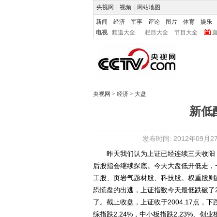
央视网
|
视频
|
网站地图
新闻
经济
军事
评论
图片
体育
娱乐
电视
频道大全
栏目大全
节目大全
央视网
>
经济
>
大盘
新低
发布时间: 2012年09月27日
昨天我们认为上证已经连续三天收阳，
后股指会继续探底。今天大盘低开低走，
工股、页岩气题材股、科技股。权重股则
恐慌盘的出逃，上证指数今天最低跌破了2
了。截止收盘，上证收于2004.17点，下
综指跌2.24%，中小板指跌2.23%、