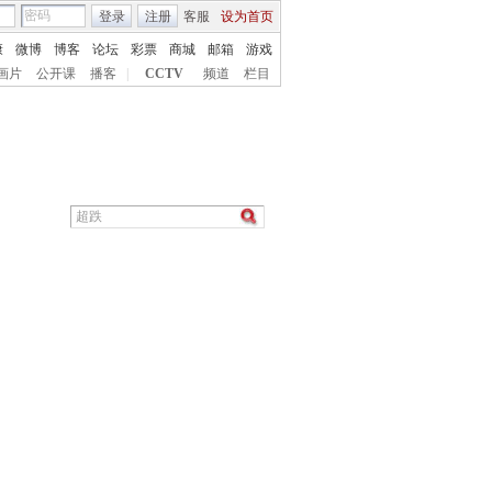
登录
注册
客服
设为首页
康
微博
博客
论坛
彩票
商城
邮箱
游戏
画片
公开课
播客
|
CCTV
频道
栏目