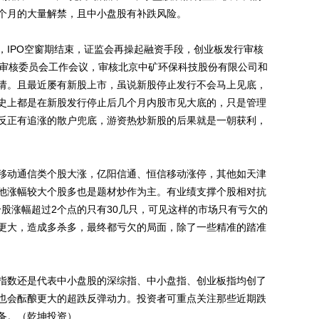
个月的大量解禁，且中小盘股有补跌风险。
IPO空窗期结束，证监会再操起融资手段，创业板发行审核
发行审核委员会工作会议，审核北京中矿环保科技股份有限公司和
请。且最近屡有新股上市，虽说新股停止发行不会马上见底，
史上都是在新股发行停止后几个月内股市见大底的，只是管理
反正有追涨的散户兜底，游资热炒新股的后果就是一朝获利，
动通信类个股大涨，亿阳信通、恒信移动涨停，其他如天津
他涨幅较大个股多也是题材炒作为主。有业绩支撑个股相对抗
只个股涨幅超过2个点的只有30几只，可见这样的市场只有亏欠的
更大，造成多杀多，最终都亏欠的局面，除了一些精准的踏准
数还是代表中小盘股的深综指、中小盘指、创业板指均创了
也会酝酿更大的超跌反弹动力。投资者可重点关注那些近期跌
准备。（乾坤投资）