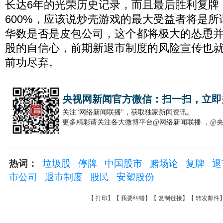
长达6年的光荣历史记录，而且最后胜利复牌
600%，应该说炒壳游戏的最大受益者将是
华数是否是皮包公司，这个都将极大的怂恿
股的自信心，前期新退市制度的风险宣传也
前功尽弃。
央视网新闻官方微信：扫一扫，立即
关注"网络新闻联播"，获取独家新闻资讯。
更多精彩请关注各大微博平台@网络新闻联播 ，@
热词：
垃圾股
停牌
中国股市
赌场论
复牌
退
市公司
退市制度
股民
安塑股份
【
打印
】【
我要纠错
】【
复制链接
】【
转发邮件