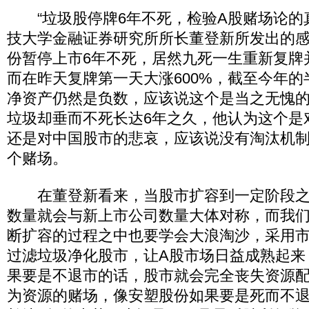
“垃圾股停牌6年不死，检验A股赌场论的真
技大学金融证券研究所所长董登新所发出的
份暂停上市6年不死，居然九死一生重新复牌
而在昨天复牌第一天大涨600%，截至今年
净资产仍然是负数，应该说这个是当之无愧
垃圾却垂而不死长达6年之久，他认为这个是
还是对中国股市的悲哀，应该说没有淘汰机
个赌场。
在董登新看来，当股市扩容到一定阶段之
数量就会与新上市公司数量大体对称，而我
断扩容的过程之中也要学会大浪淘沙，采用
过滤垃圾净化股市，让A股市场日益成熟起来
果要是不退市的话，股市就会完全丧失资源
为资源的赌场，像安塑股份如果要是死而不