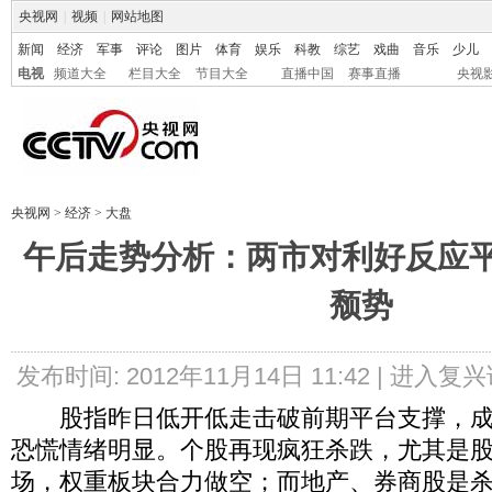
央视网
|
视频
|
网站地图
新闻
经济
军事
评论
图片
体育
娱乐
科教
综艺
戏曲
音乐
少儿
电视
频道大全
栏目大全
节目大全
直播中国
赛事直播
央视
央视网
>
经济
>
大盘
午后走势分析：两市对利好反应平
颓势
发布时间: 2012年11月14日 11:42 |
进入复兴
股指昨日低开低走击破前期平台支撑，成
恐慌情绪明显。个股再现疯狂杀跌，尤其是
场，权重板块合力做空；而地产、券商股是