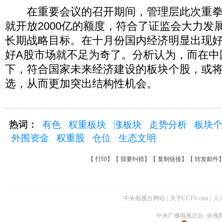
在重要会议的召开期间，管理层此次重拳
就开放2000亿的额度，符合了证监会大力发
长期战略目标。在十月份国内经济明显出现
好A股市场就不足为奇了。分析认为，而在中
下，符合国家未来经济建设的板块个股，或
选，从而更加突出结构性机会。
热词：
有色
权重板块
涨板块
走势分析
板块
外围资金
权重股
仓位
生态文明
【
打印
】【
我要纠错
】【
复制链接
】【
转发邮件
中央电视台网站
|
关于CCTV.com
|
人
中央广播电视总台 央视